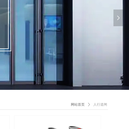
넲
人行道闸
网站首页
ꄲ