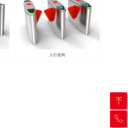
人行道闸
ꁸ
ꂅ
回到顶部