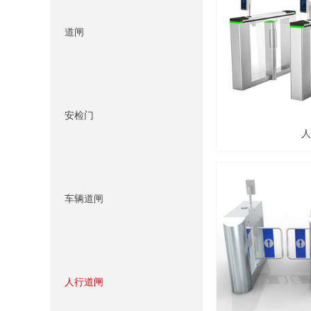
道闸
安检门
人
车辆道闸
人行道闸