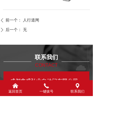
前一个：
人行道闸
ꄴ
后一个：
无
ꄲ
联系我们
CONTACT
成都鑫盛弘业自动门有限公司
낀
끅
끇
返回首页
一键拔号
联系我们
联系人：陈先生
联系电话：18780280068
公司地址：四川省成都市青羊区光耀二路381
号附5