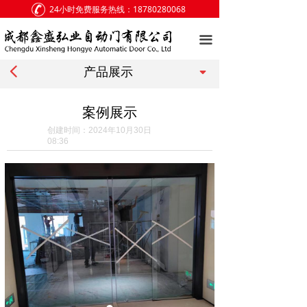
24小时免费服务热线：18780280068
网站首页
끀
关于我们
넳
끙
产品展示
产品展示
客户案例
案例展示
创建时间：
2024年10月30日
新闻中心
08:36
访客留言
联系我们