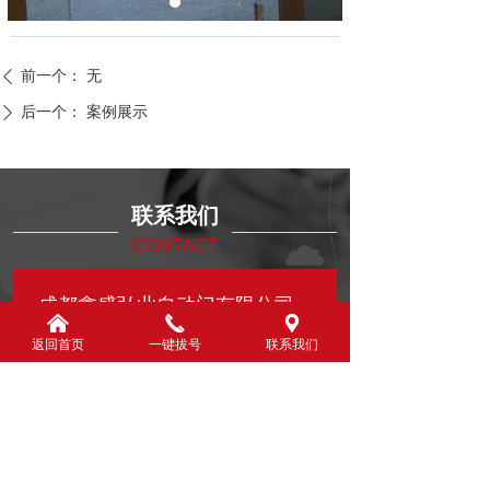
前一个：
无
ꄴ
后一个：
案例展示
ꄲ
联系我们
CONTACT
成都鑫盛弘业自动门有限公司
낀
끅
끇
返回首页
一键拔号
联系我们
联系人：陈先生
联系电话：18780280068
公司地址：四川省成都市青羊区光耀二路381
号附5