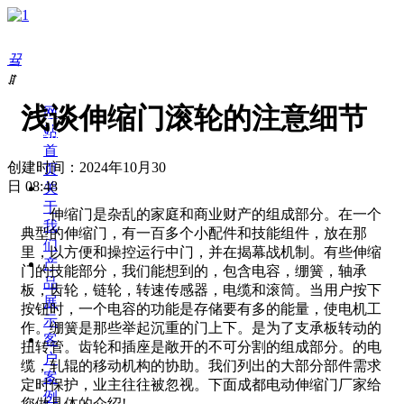
끀
ꁲ
浅谈伸缩门滚轮的注意细节
网
24小时免费服务热线：
站
18780280068
首
创建时间：
2024年10月30
页
日
08:48
关
于
伸缩门是杂乱的家庭和商业财产的组成部分。在一个
我
典型的伸缩门，有一百多个小配件和技能组件，放在那
们
里，以方便和操控运行中门，并在揭幕战机制。有些伸缩
产
门的技能部分，我们能想到的，包含电容，绷簧，轴承
品
板，齿轮，链轮，转速传感器，电缆和滚筒。当用户按下
展
按钮时，一个电容的功能是存储要有多的能量，使电机工
示
作。绷簧是那些举起沉重的门上下。是为了支承板转动的
客
扭转管。齿轮和插座是敞开的不可分割的组成部分。的电
户
缆，轧辊的移动机构的协助。我们列出的大部分部件需求
案
定时保护，业主往往被忽视。下面成都电动伸缩门厂家给
例
您做具体的介绍!