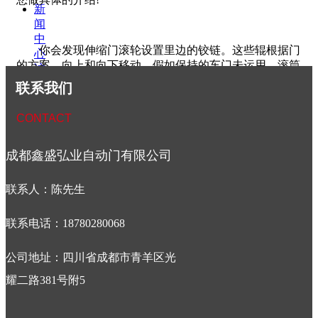
新
闻
中
你会发现伸缩门滚轮设置里边的铰链。这些辊根据门
心
的方案，向上和向下移动。假如保持的车门未运用，滚筒
访
不约请问题的情况下将保持不变。移动的动作发作，每天
客
联系我们
数次账户辊的磨损和撕裂。因而，伸缩门运用频繁的家庭
留
面对的问题与辊。
言
CONTACT
联
经济的一种辊尼龙辊。大部分新装置的门用尼龙辊。随着
系
时间的推移和运用这些滚筒转脆。他们不保持持久。尽管
成都鑫盛弘业自动门有限公司
我
穿了下来，他们跳出掉落的轨迹。这种辊也占辊拖动时，
们
电动伸缩门组件遇到多的压力，由于齿轮和链轮的恶化。
联系人：陈先生
接下来我们发现一种辊轴承钢辊。这些滚子在开端表
现出大的性能。但是，他们倾向报告糟糕的表现，在两年
联系电话：18780280068
左右的装置。尽管这是一种相当大的滚筒，他们不会有问
题，使他们能够在一条直线上卷起的衬套。这些类型的辊
公司地址：四川省成都市青羊区光
能够报告多的伤害，由于它们简单干，导致病情严重导致
耀二路381号附5
整个门掉落封闭弹出。