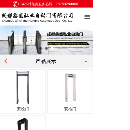
24小时免费服务热线：18780280068
网站首页
끀
关于我们
产品展示
客户案例
新闻中心
넳
끙
产品展示
访客留言
联系我们
安检门
安检门