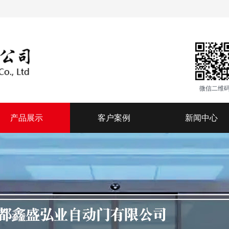
微信二维
产品展示
客户案例
新闻中心