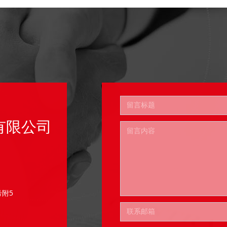
有限公司
附5