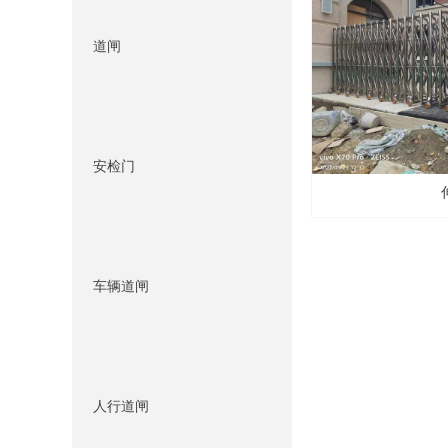
道闸
安检门
车辆道闸
人行道闸