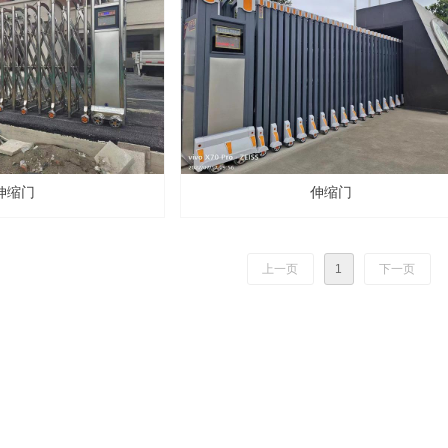
伸缩门
伸缩门
上一页
1
下一页